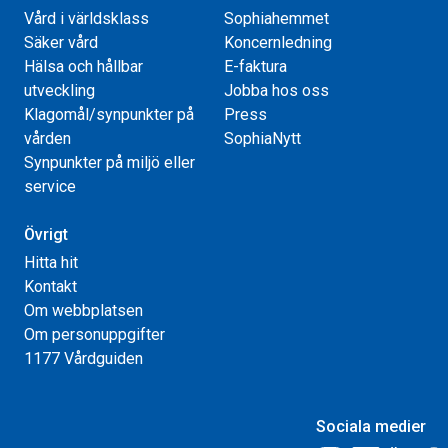
Vård i världsklass
Sophiahemmet
Säker vård
Koncernledning
Hälsa och hållbar
E-faktura
utveckling
Jobba hos oss
Klagomål/synpunkter på
Press
vården
SophiaNytt
Synpunkter på miljö eller
service
Övrigt
Hitta hit
Kontakt
Om webbplatsen
Om personuppgifter
1177 Vårdguiden
Sociala medier