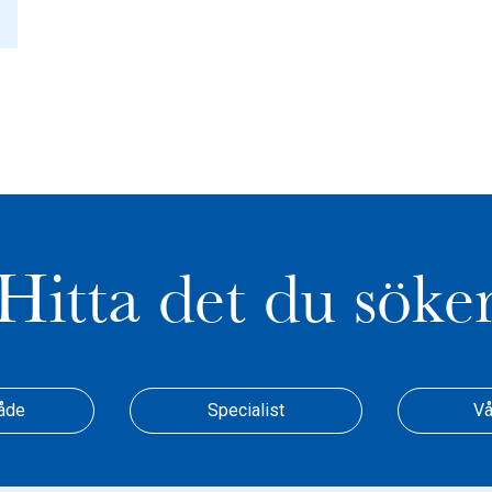
Hitta det du söke
åde
Specialist
Vå