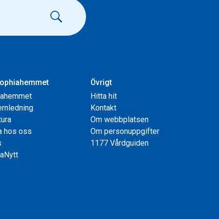
ophiahemmet
Övrigt
iahemmet
Hitta hit
rnledning
Kontakt
tura
Om webbplatsen
a hos oss
Om personuppgifter
s
1177 Vårdguiden
aNytt