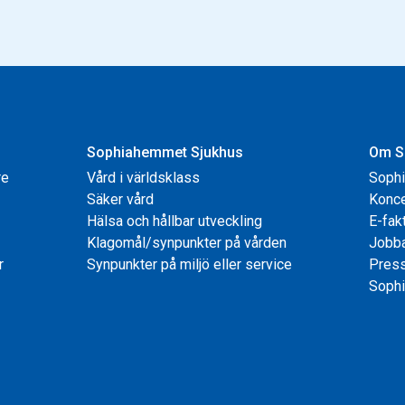
Sophiahemmet Sjukhus
Om S
re
Vård i världsklass
Soph
Säker vård
Konce
Hälsa och hållbar utveckling
E-fak
Klagomål/synpunkter på vården
Jobb
r
Synpunkter på miljö eller service
Pres
Sophi