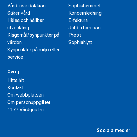
Vård i världsklass
Sophiahemmet
Säker vård
Koncernledning
Hälsa och hållbar
E-faktura
utveckling
Jobba hos oss
Klagomål/synpunkter på
Press
vården
SophiaNytt
Synpunkter på miljö eller
service
Övrigt
Hitta hit
Kontakt
Om webbplatsen
Om personuppgifter
1177 Vårdguiden
Sociala medier