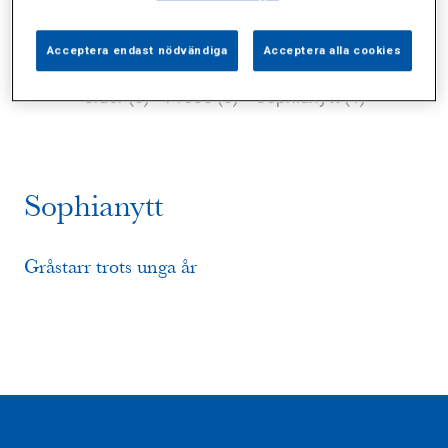
Acceptera endast nödvändiga
Acceptera alla cookies
Alla (2)
Vårdgivare (0)
Specialister (0)
Sidor (0)
Press (0)
Sophianytt (1)
Sophianytt
Gråstarr trots unga år