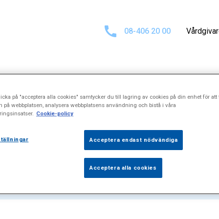
08-406 20 00
Vårdgiva
icka på "acceptera alla cookies" samtycker du till lagring av cookies på din enhet för att 
t för
"Gravidite
n på webbplatsen, analysera webbplatsens användning och bistå i våra
ingsinsatser.
Cookie-policy
tällningar
Acceptera endast nödvändiga
Acceptera alla cookies