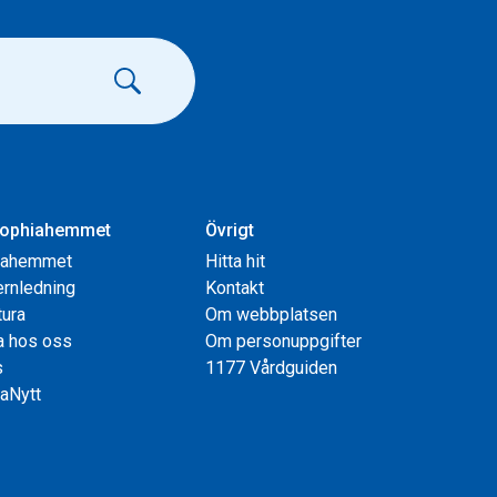
ophiahemmet
Övrigt
iahemmet
Hitta hit
rnledning
Kontakt
tura
Om webbplatsen
a hos oss
Om personuppgifter
s
1177 Vårdguiden
aNytt