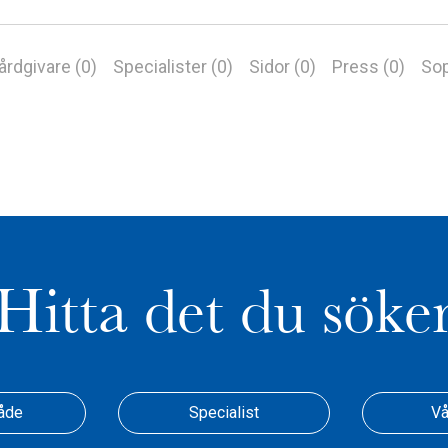
årdgivare (0)
Specialister (0)
Sidor (0)
Press (0)
Sop
Hitta det du söke
åde
Specialist
Vå