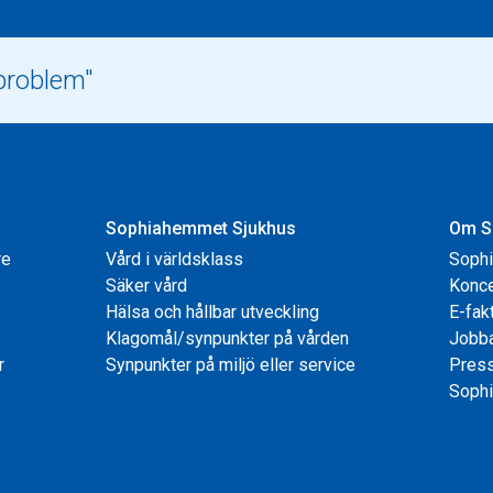
Sophiahemmet Sjukhus
Om S
re
Vård i världsklass
Soph
Säker vård
Konce
Hälsa och hållbar utveckling
E-fak
Klagomål/synpunkter på vården
Jobb
r
Synpunkter på miljö eller service
Pres
Sophi