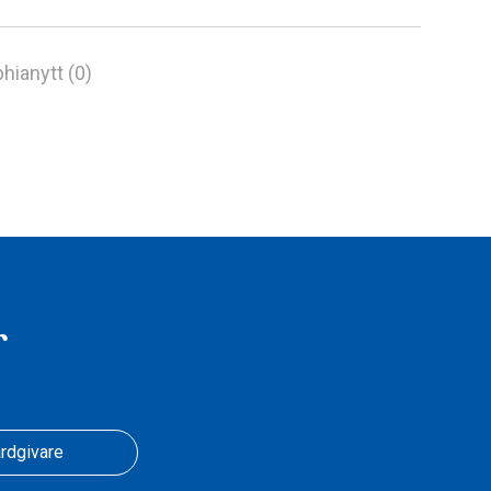
hianytt (0)
r
rdgivare