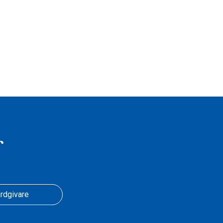
r
rdgivare