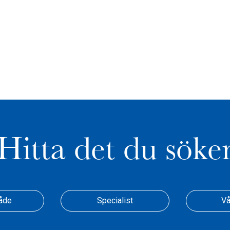
Hitta det du söke
åde
Specialist
Vå