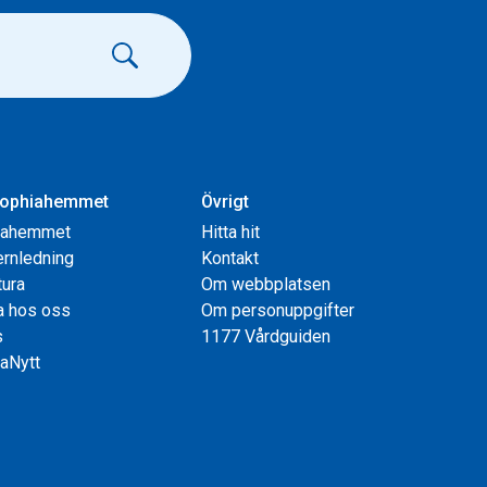
ophiahemmet
Övrigt
iahemmet
Hitta hit
rnledning
Kontakt
tura
Om webbplatsen
a hos oss
Om personuppgifter
s
1177 Vårdguiden
aNytt