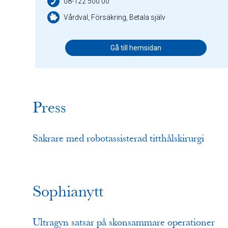
08-122 500 00
Vårdval, Försäkring, Betala själv
Gå till hemsidan
Press
Säkrare med robotassisterad titthålskirurgi
Sophianytt
Ultragyn satsar på skonsammare operationer