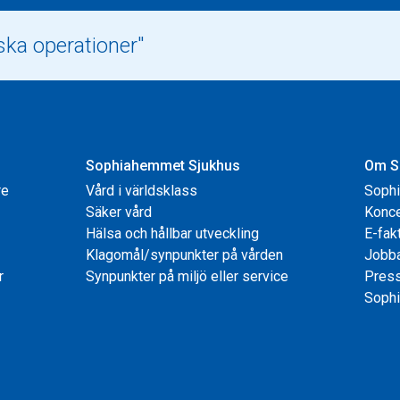
Sophiahemmet Sjukhus
Om S
re
Vård i världsklass
Soph
Säker vård
Konce
Hälsa och hållbar utveckling
E-fak
Klagomål/synpunkter på vården
Jobb
r
Synpunkter på miljö eller service
Pres
Sophi