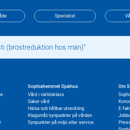
åde
Specialist
Vå
Sophiahemmet Sjukhus
Om S
re
Vård i världsklass
Soph
Säker vård
Konce
Hälsa och hållbar utveckling
E-fak
Klagomål/synpunkter på vården
Jobb
r
Synpunkter på miljö eller service
Pres
Sophi