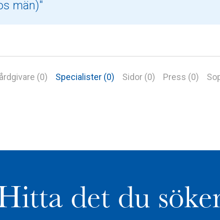
årdgivare (0)
Specialister (0)
Sidor (0)
Press (0)
Sop
Hitta det du söke