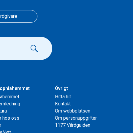
rdgivare
ophiahemmet
Övrigt
iahemmet
Hitta hit
rnledning
Kontakt
tura
Om webbplatsen
a hos oss
Om personuppgifter
s
1177 Vårdguiden
aNytt