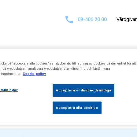
08-406 20 00
Vårdgiva
ultat för
"Gynek
icka på "acceptera alla cookies" samtycker du till lagring av cookies på din enhet för att 
n på webbplatsen, analysera webbplatsens användning och bistå i våra
ingsinsatser.
Cookie-policy
treduktion hos
tällningar
Acceptera endast nödvändiga
Acceptera alla cookies