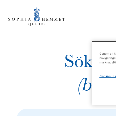
Sökres
Genom att kl
navigeringe
marknadsför
(brös
Cookie-ins