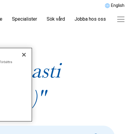
English
re
Specialister
Sök vård
Jobba hos oss
omasti
förbättra
 män)"