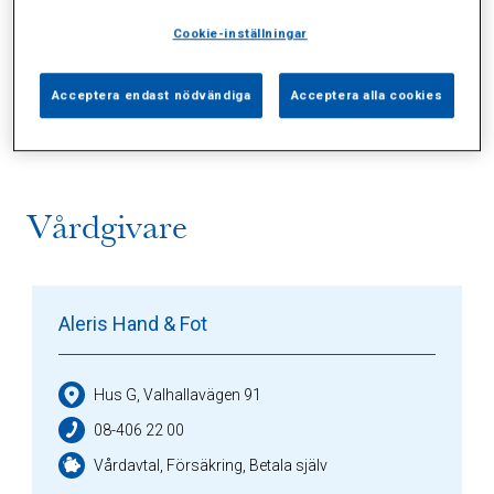
Cookie-inställningar
Alla (3)
Vårdgivare (1)
Specialister (0)
Acceptera endast nödvändiga
Acceptera alla cookies
Sidor (0)
Press (0)
Sophianytt (0)
Vårdgivare
Aleris Hand & Fot
Hus G, Valhallavägen 91
08-406 22 00
Vårdavtal, Försäkring, Betala själv