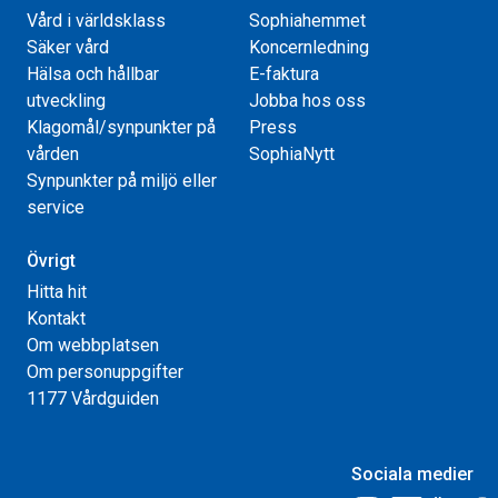
Vård i världsklass
Sophiahemmet
Säker vård
Koncernledning
Hälsa och hållbar
E-faktura
utveckling
Jobba hos oss
Klagomål/synpunkter på
Press
vården
SophiaNytt
Synpunkter på miljö eller
service
Övrigt
Hitta hit
Kontakt
Om webbplatsen
Om personuppgifter
1177 Vårdguiden
Sociala medier