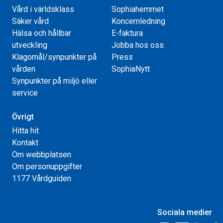
Vård i världsklass
Sophiahemmet
Säker vård
Koncernledning
Hälsa och hållbar
E-faktura
utveckling
Jobba hos oss
Klagomål/synpunkter på
Press
vården
SophiaNytt
Synpunkter på miljö eller
service
Övrigt
Hitta hit
Kontakt
Om webbplatsen
Om personuppgifter
1177 Vårdguiden
Sociala medier