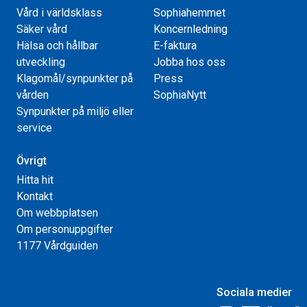
Vård i världsklass
Sophiahemmet
Säker vård
Koncernledning
Hälsa och hållbar
E-faktura
utveckling
Jobba hos oss
Klagomål/synpunkter på
Press
vården
SophiaNytt
Synpunkter på miljö eller
service
Övrigt
Hitta hit
Kontakt
Om webbplatsen
Om personuppgifter
1177 Vårdguiden
Sociala medier