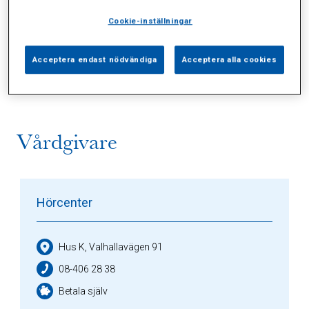
Cookie-inställningar
Alla (2)
Vårdgivare (1)
Specialister (0)
Acceptera endast nödvändiga
Acceptera alla cookies
Sidor (0)
Press (0)
Sophianytt (0)
Vårdgivare
Hörcenter
Hus K, Valhallavägen 91
08-406 28 38
Betala själv