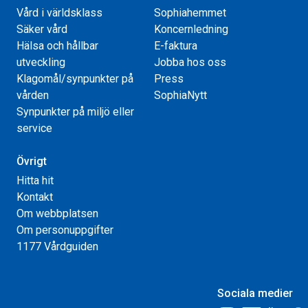
Vård i världsklass
Sophiahemmet
Säker vård
Koncernledning
Hälsa och hållbar
E-faktura
utveckling
Jobba hos oss
Klagomål/synpunkter på
Press
vården
SophiaNytt
Synpunkter på miljö eller
service
Övrigt
Hitta hit
Kontakt
Om webbplatsen
Om personuppgifter
1177 Vårdguiden
Sociala medier