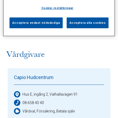
Cookie-inställningar
Alla (2)
Vårdgivare (1)
Specialister (0)
Acceptera endast nödvändiga
Acceptera alla cookies
Sidor (0)
Press (0)
Sophianytt (0)
Vårdgivare
Capio Hudcentrum
Hus E, ingång 2, Valhallavägen 91
08-658 40 40
Vårdval, Försäkring, Betala själv