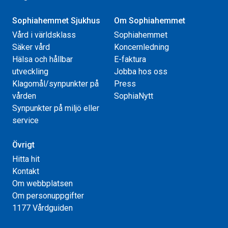
Sophiahemmet Sjukhus
Om Sophiahemmet
Vård i världsklass
Sophiahemmet
Säker vård
Koncernledning
Hälsa och hållbar
E-faktura
utveckling
Jobba hos oss
Klagomål/synpunkter på
Press
vården
SophiaNytt
Synpunkter på miljö eller
service
Övrigt
Hitta hit
Kontakt
Om webbplatsen
Om personuppgifter
1177 Vårdguiden