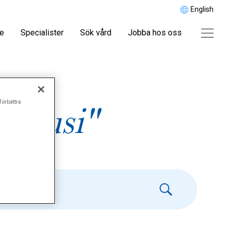
English
re
Specialister
Sök vård
Jobba hos oss
förbättra
akusi"