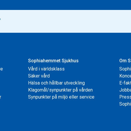
Sophiahemmet Sjukhus
Om S
re
Vård i världsklass
Soph
Säker vård
Konce
Hälsa och hållbar utveckling
E-fak
Klagomål/synpunkter på vården
Jobb
r
Synpunkter på miljö eller service
Pres
Sophi