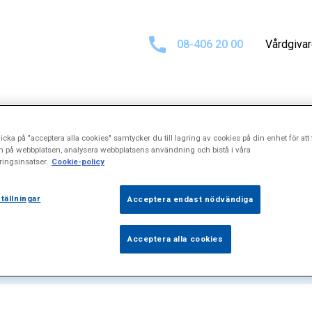
08-406 20 00
Vårdgiva
icka på "acceptera alla cookies" samtycker du till lagring av cookies på din enhet för att 
ultat för
"Hyper
n på webbplatsen, analysera webbplatsens användning och bistå i våra
ingsinsatser.
Cookie-policy
tällningar
Acceptera endast nödvändiga
Acceptera alla cookies