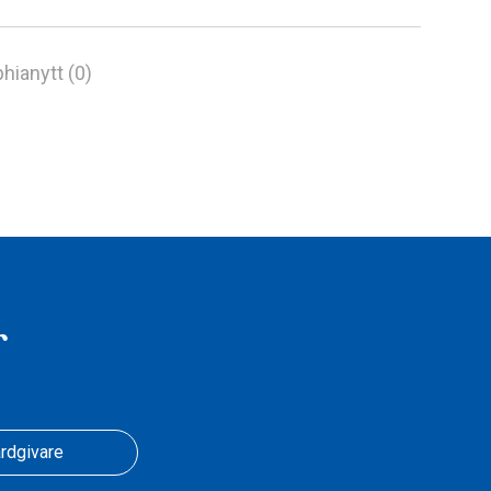
hianytt (0)
r
rdgivare