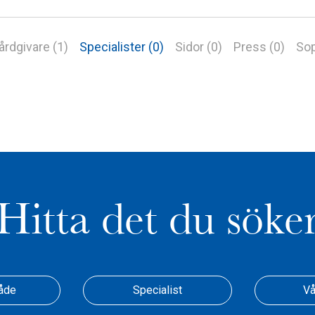
årdgivare (1)
Specialister (0)
Sidor (0)
Press (0)
Sop
Hitta det du söke
åde
Specialist
Vå