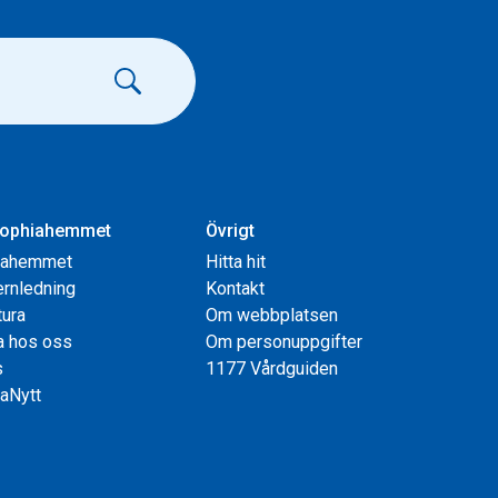
ophiahemmet
Övrigt
iahemmet
Hitta hit
rnledning
Kontakt
tura
Om webbplatsen
a hos oss
Om personuppgifter
s
1177 Vårdguiden
aNytt