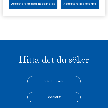
Alla (3)
Vårdgivare (0)
Specialister (0)
Acceptera endast nödvändiga
Acceptera alla cookies
Sidor (0)
Press (0)
Sophianytt (2)
Hitta det du söker
Vårdområde
Specialist