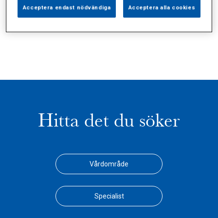
Alla (40)
Vårdgivare (1)
Specialister (5)
Acceptera endast nödvändiga
Acceptera alla cookies
Sidor (0)
Press (1)
Sophianytt (12)
Hitta det du söker
Vårdområde
Specialist