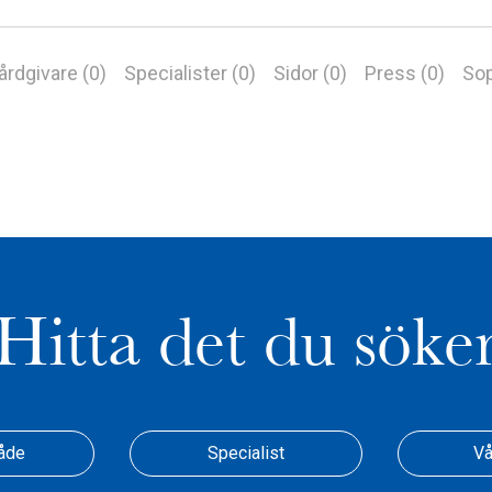
årdgivare (0)
Specialister (0)
Sidor (0)
Press (0)
Sop
Hitta det du söke
åde
Specialist
Vå