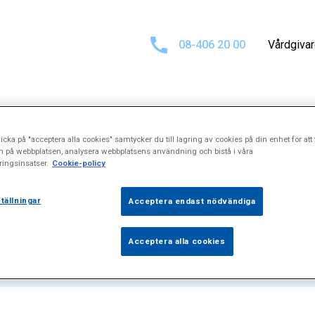
08-406 20 00
Vårdgiva
icka på "acceptera alla cookies" samtycker du till lagring av cookies på din enhet för att 
at för
"Individu
n på webbplatsen, analysera webbplatsens användning och bistå i våra
ingsinsatser.
Cookie-policy
tällningar
Acceptera endast nödvändiga
Acceptera alla cookies