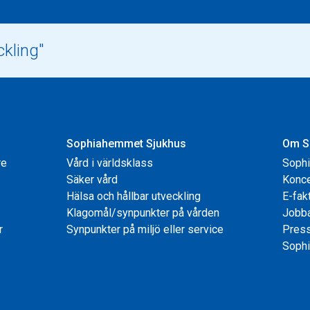
Sophiahemmet Sjukhus
Om S
re
Vård i världsklass
Soph
Säker vård
Konce
Hälsa och hållbar utveckling
E-fak
Klagomål/synpunkter på vården
Jobb
r
Synpunkter på miljö eller service
Pres
Sophi