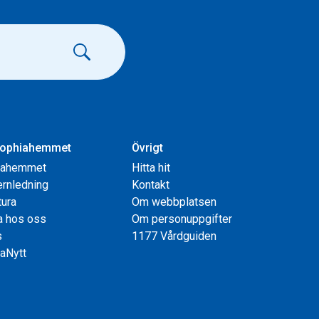
ophiahemmet
Övrigt
iahemmet
Hitta hit
rnledning
Kontakt
tura
Om webbplatsen
a hos oss
Om personuppgifter
s
1177 Vårdguiden
aNytt