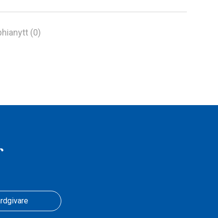
hianytt (0)
r
rdgivare