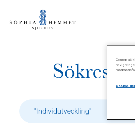
Genom att kl
Sökresult
navigeringe
marknadsför
Cookie-ins