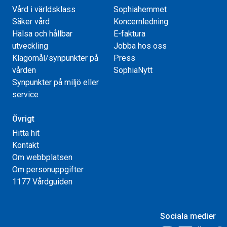
Vård i världsklass
Sophiahemmet
Säker vård
Koncernledning
Hälsa och hållbar
E-faktura
utveckling
Jobba hos oss
Klagomål/synpunkter på
Press
vården
SophiaNytt
Synpunkter på miljö eller
service
Övrigt
Hitta hit
Kontakt
Om webbplatsen
Om personuppgifter
1177 Vårdguiden
Sociala medier