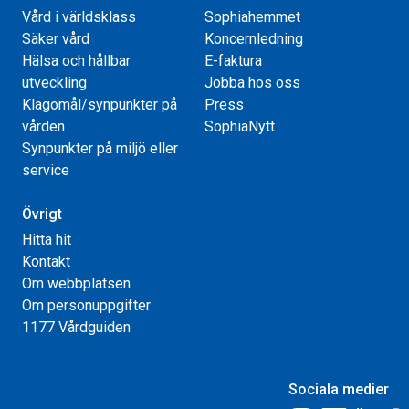
Vård i världsklass
Sophiahemmet
Säker vård
Koncernledning
Hälsa och hållbar
E-faktura
utveckling
Jobba hos oss
Klagomål/synpunkter på
Press
vården
SophiaNytt
Synpunkter på miljö eller
service
Övrigt
Hitta hit
Kontakt
Om webbplatsen
Om personuppgifter
1177 Vårdguiden
Sociala medier