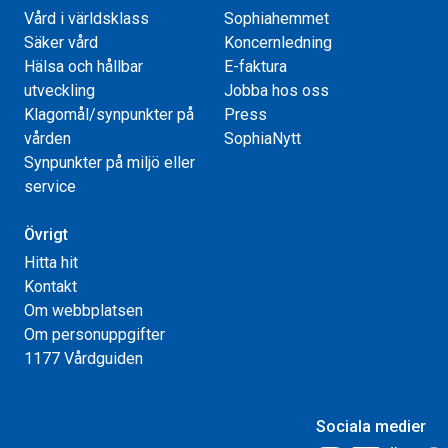
Vård i världsklass
Sophiahemmet
Säker vård
Koncernledning
Hälsa och hållbar
E-faktura
utveckling
Jobba hos oss
Klagomål/synpunkter på
Press
vården
SophiaNytt
Synpunkter på miljö eller
service
Övrigt
Hitta hit
Kontakt
Om webbplatsen
Om personuppgifter
1177 Vårdguiden
Sociala medier