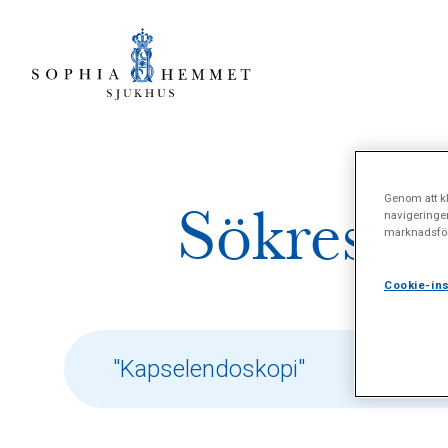
Genom att kl
Sökresult
navigeringe
marknadsför
Cookie-ins