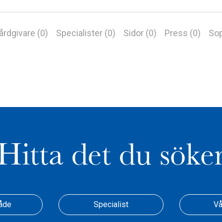
årdgivare (0)
Specialister (0)
Sidor (0)
Press (0)
Sop
Hitta det du söke
åde
Specialist
Vå