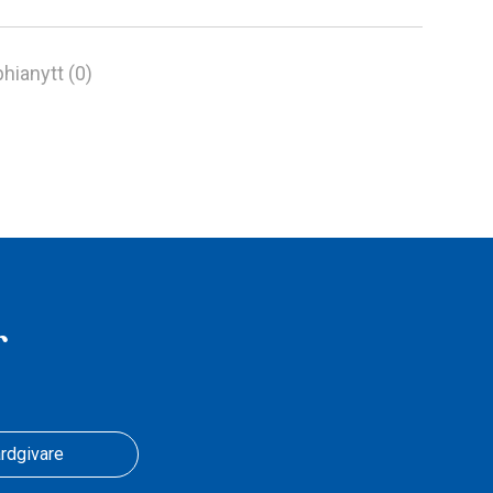
hianytt (0)
r
rdgivare