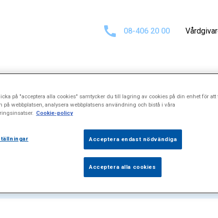
08-406 20 00
Vårdgiva
icka på "acceptera alla cookies" samtycker du till lagring av cookies på din enhet för att 
at för
"Kapsele
n på webbplatsen, analysera webbplatsens användning och bistå i våra
ingsinsatser.
Cookie-policy
tällningar
Acceptera endast nödvändiga
Acceptera alla cookies