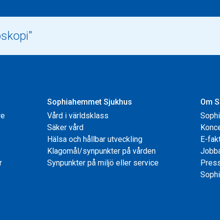
Sophiahemmet Sjukhus
Om S
re
Vård i världsklass
Soph
Säker vård
Konce
Hälsa och hållbar utveckling
E-fak
Klagomål/synpunkter på vården
Jobb
r
Synpunkter på miljö eller service
Pres
Sophi