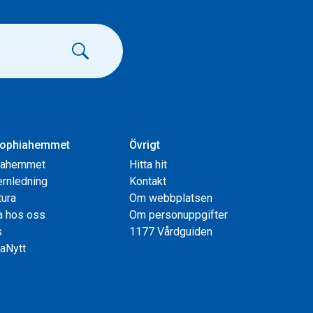
ophiahemmet
Övrigt
iahemmet
Hitta hit
rnledning
Kontakt
tura
Om webbplatsen
a hos oss
Om personuppgifter
s
1177 Vårdguiden
aNytt