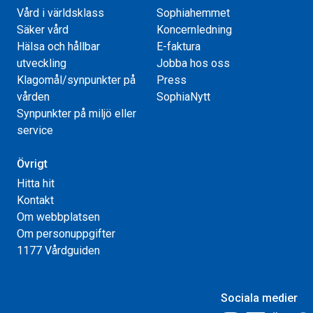
Vård i världsklass
Sophiahemmet
Säker vård
Koncernledning
Hälsa och hållbar
E-faktura
utveckling
Jobba hos oss
Klagomål/synpunkter på
Press
vården
SophiaNytt
Synpunkter på miljö eller
service
Övrigt
Hitta hit
Kontakt
Om webbplatsen
Om personuppgifter
1177 Vårdguiden
Sociala medier