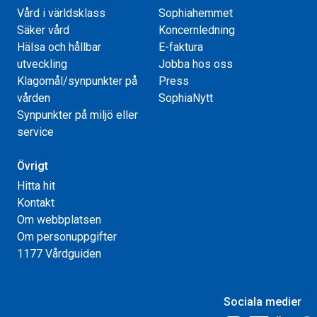
Vård i världsklass
Sophiahemmet
Säker vård
Koncernledning
Hälsa och hållbar
E-faktura
utveckling
Jobba hos oss
Klagomål/synpunkter på
Press
vården
SophiaNytt
Synpunkter på miljö eller
service
Övrigt
Hitta hit
Kontakt
Om webbplatsen
Om personuppgifter
1177 Vårdguiden
Sociala medier