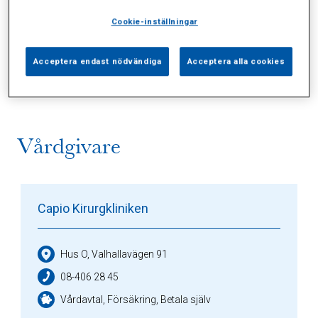
Cookie-inställningar
Alla (1)
Vårdgivare (1)
Specialister (0)
Acceptera endast nödvändiga
Acceptera alla cookies
Sidor (0)
Press (0)
Sophianytt (0)
Vårdgivare
Capio Kirurgkliniken
Hus O, Valhallavägen 91
08-406 28 45
Vårdavtal, Försäkring, Betala själv