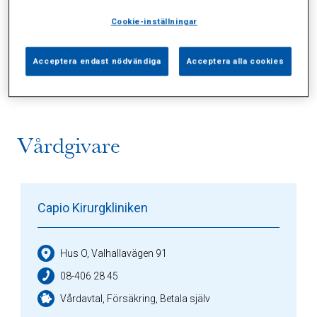
Cookie-inställningar
Alla (1)
Vårdgivare (1)
Specialister (0)
Acceptera endast nödvändiga
Acceptera alla cookies
Sidor (0)
Press (0)
Sophianytt (0)
Vårdgivare
Capio Kirurgkliniken
Hus O, Valhallavägen 91
08-406 28 45
Vårdavtal, Försäkring, Betala själv