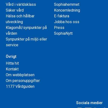
Vård i världsklass
Sophiahemmet
Säker vård
Koncernledning
Hälsa och hållbar
E-faktura
utveckling
Jobba hos oss
Klagomål/synpunkter på
Press
vården
SophiaNytt
Synpunkter på miljö eller
service
Övrigt
Hitta hit
Kontakt
Om webbplatsen
Om personuppgifter
1177 Vårdguiden
Sociala medier