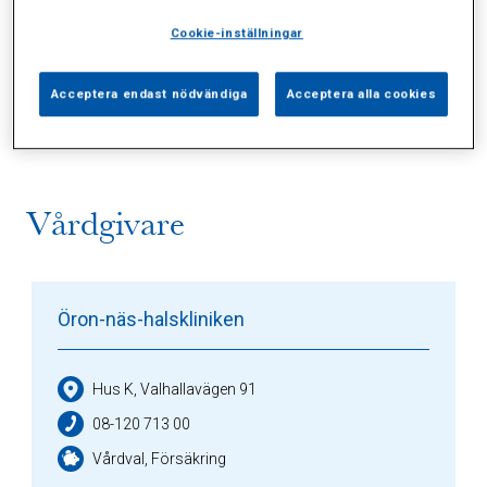
Cookie-inställningar
Alla (1)
Vårdgivare (1)
Specialister (0)
Acceptera endast nödvändiga
Acceptera alla cookies
Sidor (0)
Press (0)
Sophianytt (0)
Vårdgivare
Öron-näs-halskliniken
Hus K, Valhallavägen 91
08-120 713 00
Vårdval, Försäkring