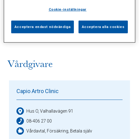
Cookie-inställningar
Alla (2)
Vårdgivare (1)
Specialister (0)
Acceptera endast nödvändiga
Acceptera alla cookies
Sidor (0)
Press (0)
Sophianytt (0)
Vårdgivare
Capio Artro Clinic
Hus O, Valhallavägen 91
08-406 27 00
Vårdavtal, Försäkring, Betala själv