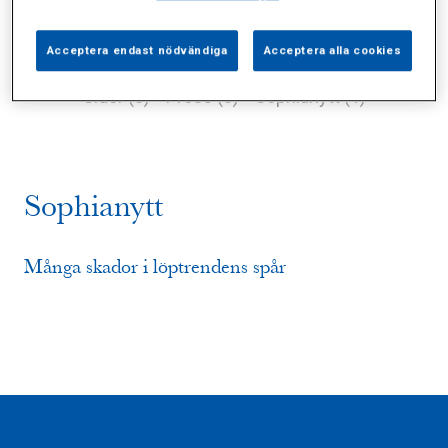
Acceptera endast nödvändiga
Acceptera alla cookies
Alla (2)
Vårdgivare (0)
Specialister (0)
Sidor (0)
Press (0)
Sophianytt (1)
Sophianytt
Många skador i löptrendens spår