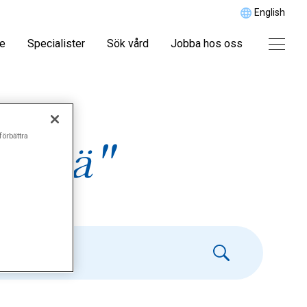
English
re
Specialister
Sök vård
Jobba hos oss
förbättra
rknä"