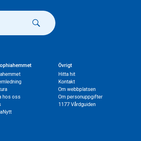
ophiahemmet
Övrigt
iahemmet
Hitta hit
rnledning
Kontakt
tura
Om webbplatsen
a hos oss
Om personuppgifter
s
1177 Vårdguiden
aNytt