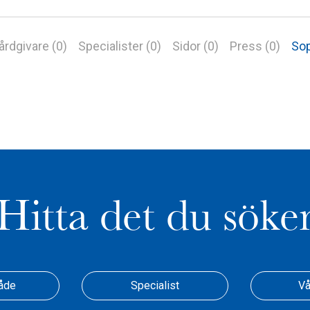
årdgivare (0)
Specialister (0)
Sidor (0)
Press (0)
Sop
Hitta det du söke
åde
Specialist
Vå