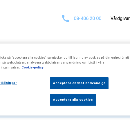
08-406 20 00
Vårdgiva
icka på "acceptera alla cookies" samtycker du till lagring av cookies på din enhet för att 
sultat för
"Löpa
n på webbplatsen, analysera webbplatsens användning och bistå i våra
ingsinsatser.
Cookie-policy
tällningar
Acceptera endast nödvändiga
Acceptera alla cookies