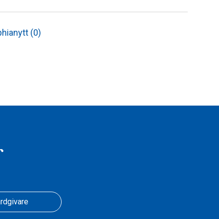
hianytt (0)
r
rdgivare