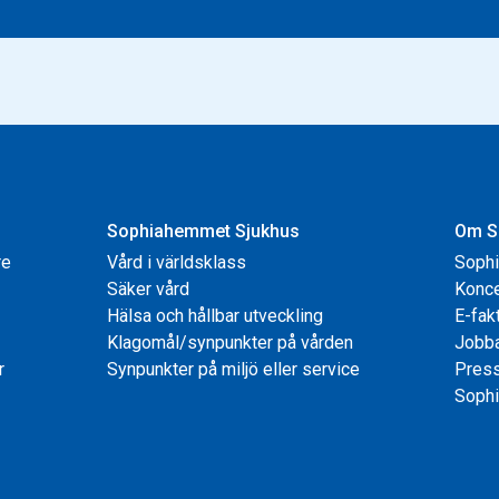
Sophiahemmet Sjukhus
Om S
re
Vård i världsklass
Soph
Säker vård
Konce
Hälsa och hållbar utveckling
E-fak
Klagomål/synpunkter på vården
Jobb
r
Synpunkter på miljö eller service
Pres
Sophi