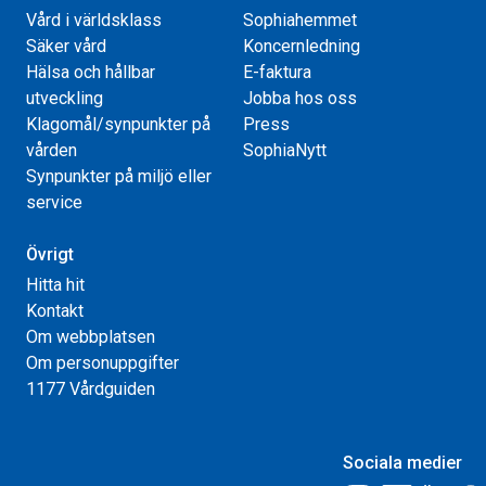
Vård i världsklass
Sophiahemmet
Säker vård
Koncernledning
Hälsa och hållbar
E-faktura
utveckling
Jobba hos oss
Klagomål/synpunkter på
Press
vården
SophiaNytt
Synpunkter på miljö eller
service
Övrigt
Hitta hit
Kontakt
Om webbplatsen
Om personuppgifter
1177 Vårdguiden
Sociala medier