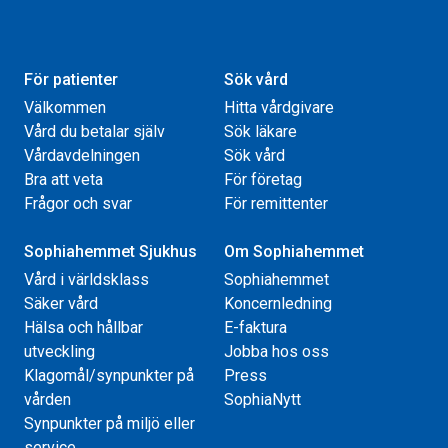
För patienter
Sök vård
Välkommen
Hitta vårdgivare
Vård du betalar själv
Sök läkare
Vårdavdelningen
Sök vård
Bra att veta
För företag
Frågor och svar
För remittenter
Sophiahemmet Sjukhus
Om Sophiahemmet
Vård i världsklass
Sophiahemmet
Säker vård
Koncernledning
Hälsa och hållbar
E-faktura
utveckling
Jobba hos oss
Klagomål/synpunkter på
Press
vården
SophiaNytt
Synpunkter på miljö eller
service