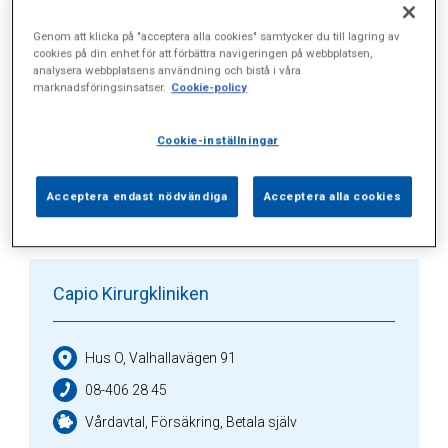
Genom att klicka på "acceptera alla cookies" samtycker du till lagring av
Alla (12)
Vårdgivare (2)
Specialister (0)
cookies på din enhet för att förbättra navigeringen på webbplatsen,
analysera webbplatsens användning och bistå i våra
marknadsföringsinsatser.
Cookie-policy
Sidor (0)
Press (1)
Sophianytt (3)
Cookie-inställningar
Vårdgivare
Acceptera endast nödvändiga
Acceptera alla cookies
Capio Kirurgkliniken
Hus O, Valhallavägen 91
08-406 28 45
Vårdavtal, Försäkring, Betala själv