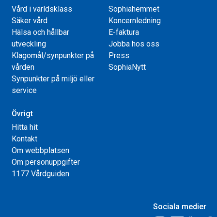
Vård i världsklass
Sophiahemmet
Säker vård
Koncernledning
Hälsa och hållbar
E-faktura
utveckling
Jobba hos oss
Klagomål/synpunkter på
Press
vården
SophiaNytt
Synpunkter på miljö eller
service
Övrigt
Hitta hit
Kontakt
Om webbplatsen
Om personuppgifter
1177 Vårdguiden
Sociala medier