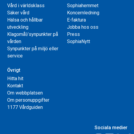
Vård i världsklass
Sophiahemmet
Säker vård
Koncernledning
Hälsa och hållbar
E-faktura
utveckling
Jobba hos oss
Klagomål/synpunkter på
Press
vården
SophiaNytt
Synpunkter på miljö eller
service
Övrigt
Hitta hit
Kontakt
Om webbplatsen
Om personuppgifter
1177 Vårdguiden
Sociala medier