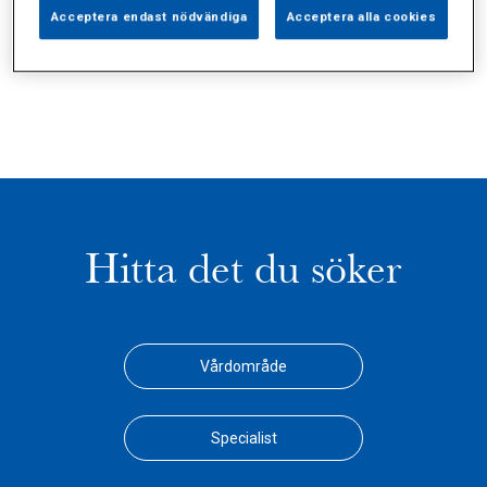
Alla (1)
Vårdgivare (0)
Specialister (0)
Acceptera endast nödvändiga
Acceptera alla cookies
Sidor (0)
Press (0)
Sophianytt (0)
Hitta det du söker
Vårdområde
Specialist