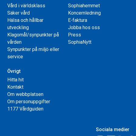
Vård i världsklass
Sophiahemmet
Säker vård
Koncernledning
Hälsa och hållbar
E-faktura
utveckling
Jobba hos oss
Klagomål/synpunkter på
Press
vården
SophiaNytt
Synpunkter på miljö eller
service
Övrigt
Hitta hit
Kontakt
Om webbplatsen
Om personuppgifter
1177 Vårdguiden
Sociala medier