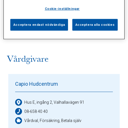
Cookie-inställningar
Alla (2)
Vårdgivare (1)
Specialister (0)
Acceptera endast nödvändiga
Acceptera alla cookies
Sidor (0)
Press (0)
Sophianytt (0)
Vårdgivare
Capio Hudcentrum
Hus E, ingång 2, Valhallavägen 91
08-658 40 40
Vårdval, Försäkring, Betala själv