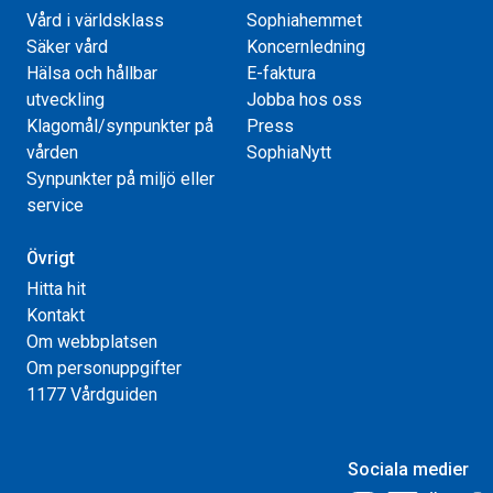
Vård i världsklass
Sophiahemmet
Säker vård
Koncernledning
Hälsa och hållbar
E-faktura
utveckling
Jobba hos oss
Klagomål/synpunkter på
Press
vården
SophiaNytt
Synpunkter på miljö eller
service
Övrigt
Hitta hit
Kontakt
Om webbplatsen
Om personuppgifter
1177 Vårdguiden
Sociala medier