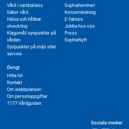
Vård i världsklass
Sophiahemmet
Säker vård
Koncernledning
Hälsa och hållbar
E-faktura
utveckling
Jobba hos oss
Klagomål/synpunkter på
Press
vården
SophiaNytt
Synpunkter på miljö eller
service
Övrigt
Hitta hit
Kontakt
Om webbplatsen
Om personuppgifter
1177 Vårdguiden
Sociala medier