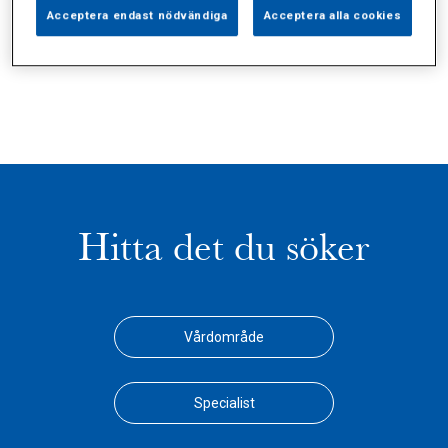
Alla (2)
Vårdgivare (1)
Specialister (0)
Acceptera endast nödvändiga
Acceptera alla cookies
Sidor (0)
Press (0)
Sophianytt (0)
Hitta det du söker
Vårdområde
Specialist