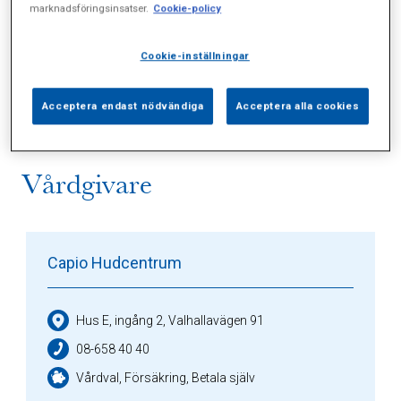
marknadsföringsinsatser.
Cookie-policy
Alla (4)
Vårdgivare (1)
Specialister (0)
Cookie-inställningar
Sidor (0)
Press (0)
Sophianytt (2)
Acceptera endast nödvändiga
Acceptera alla cookies
Vårdgivare
Capio Hudcentrum
Hus E, ingång 2, Valhallavägen 91
08-658 40 40
Vårdval, Försäkring, Betala själv