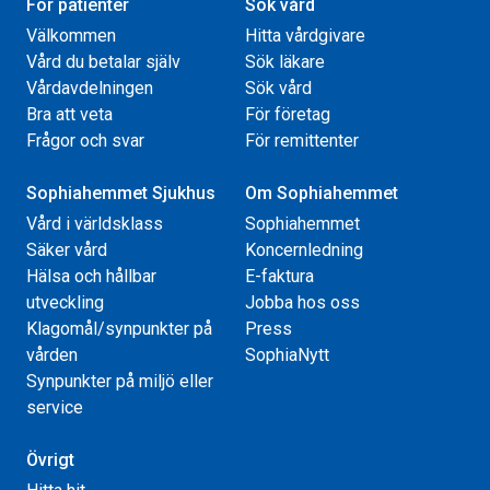
För patienter
Sök vård
Välkommen
Hitta vårdgivare
Vård du betalar själv
Sök läkare
Vårdavdelningen
Sök vård
Bra att veta
För företag
Frågor och svar
För remittenter
Sophiahemmet Sjukhus
Om Sophiahemmet
Vård i världsklass
Sophiahemmet
Säker vård
Koncernledning
Hälsa och hållbar
E-faktura
utveckling
Jobba hos oss
Klagomål/synpunkter på
Press
vården
SophiaNytt
Synpunkter på miljö eller
service
Övrigt