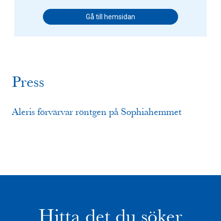
Gå till hemsidan
Press
Aleris förvärvar röntgen på Sophiahemmet
Hitta det du söker