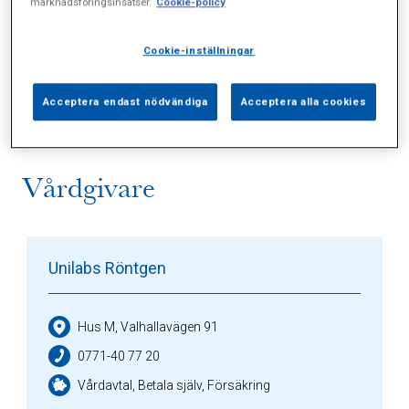
marknadsföringsinsatser.
Cookie-policy
Alla (3)
Vårdgivare (1)
Specialister (0)
Cookie-inställningar
Sidor (0)
Press (1)
Sophianytt (0)
Acceptera endast nödvändiga
Acceptera alla cookies
Vårdgivare
Unilabs Röntgen
Hus M, Valhallavägen 91
0771-40 77 20
Vårdavtal, Betala själv, Försäkring