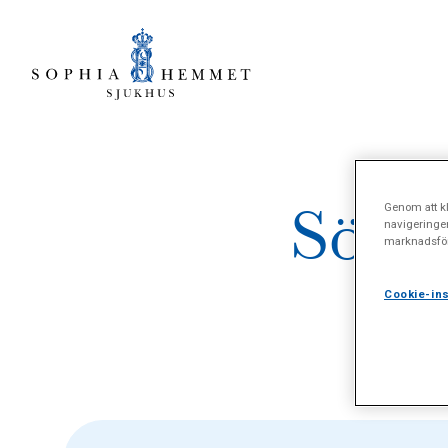
Sökre
Genom att kl
navigeringe
marknadsför
c
Cookie-ins