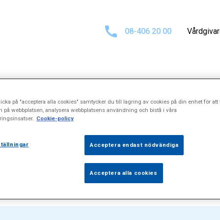
08-406 20 00
Vårdgiva
sultat för
"Medi
icka på "acceptera alla cookies" samtycker du till lagring av cookies på din enhet för att 
n på webbplatsen, analysera webbplatsens användning och bistå i våra
ingsinsatser.
Cookie-policy
ancerbehandlin
tällningar
Acceptera endast nödvändiga
Acceptera alla cookies