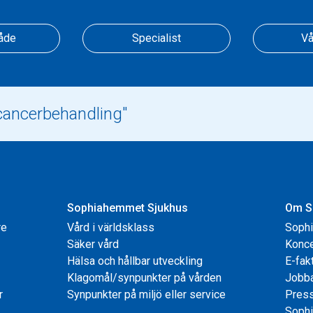
åde
Specialist
Vå
Sophiahemmet Sjukhus
Om S
re
Vård i världsklass
Soph
Säker vård
Konce
Hälsa och hållbar utveckling
E-fak
Klagomål/synpunkter på vården
Jobb
r
Synpunkter på miljö eller service
Pres
Sophi