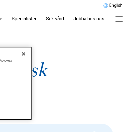
English
re
Specialister
Sök vård
Jobba hos oss
cinsk
förbättra
g"