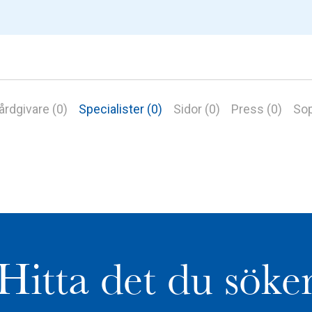
årdgivare (0)
Specialister (0)
Sidor (0)
Press (0)
Sop
Hitta det du söke