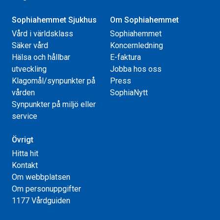
Sophiahemmet Sjukhus
Om Sophiahemmet
Vård i världsklass
Sophiahemmet
Säker vård
Koncernledning
Hälsa och hållbar
E-faktura
utveckling
Jobba hos oss
Klagomål/synpunkter på
Press
vården
SophiaNytt
Synpunkter på miljö eller
service
Övrigt
Hitta hit
Kontakt
Om webbplatsen
Om personuppgifter
1177 Vårdguiden