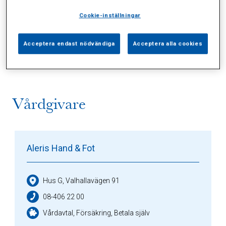
Cookie-inställningar
Alla (2)
Vårdgivare (1)
Specialister (0)
Acceptera endast nödvändiga
Acceptera alla cookies
Sidor (0)
Press (0)
Sophianytt (0)
Vårdgivare
Aleris Hand & Fot
Hus G, Valhallavägen 91
08-406 22 00
Vårdavtal, Försäkring, Betala själv