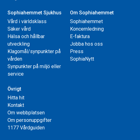
Sophiahemmet Sjukhus
Om Sophiahemmet
Vård i världsklass
Sophiahemmet
Säker vård
Koncernledning
Hälsa och hållbar
E-faktura
utveckling
Jobba hos oss
Klagomål/synpunkter på
Press
vården
SophiaNytt
Synpunkter på miljö eller
service
Övrigt
Hitta hit
Kontakt
Om webbplatsen
Om personuppgifter
1177 Vårdguiden