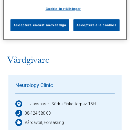
Cookie-inställningar
Alla (1)
Vårdgivare (1)
Specialister (0)
Acceptera endast nödvändiga
Acceptera alla cookies
Sidor (0)
Press (0)
Sophianytt (0)
Vårdgivare
Neurology Clinic
Lill-Janshuset, Södra Fiskartorpsv. 15H
08-124 580 00
Vårdavtal, Försäkring