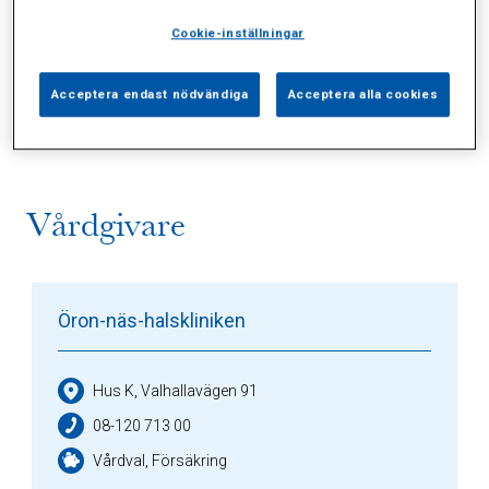
Cookie-inställningar
Alla (2)
Vårdgivare (1)
Specialister (0)
Acceptera endast nödvändiga
Acceptera alla cookies
Sidor (0)
Press (0)
Sophianytt (0)
Vårdgivare
Öron-näs-halskliniken
Hus K, Valhallavägen 91
08-120 713 00
Vårdval, Försäkring